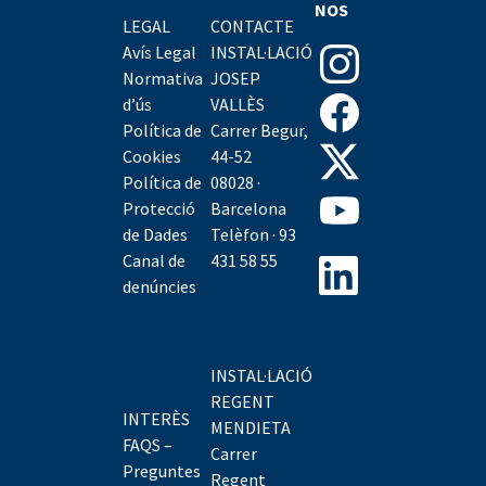
NOS
LEGAL
CONTACTE
Avís Legal
INSTAL·LACIÓ
Normativa
JOSEP
d’ús
VALLÈS
Política de
Carrer Begur,
Cookies
44-52
Política de
08028 ·
Protecció
Barcelona
de Dades
Telèfon · 93
Canal de
431 58 55
denúncies
INSTAL·LACIÓ
REGENT
INTERÈS
MENDIETA
FAQS –
Carrer
Preguntes
Regent